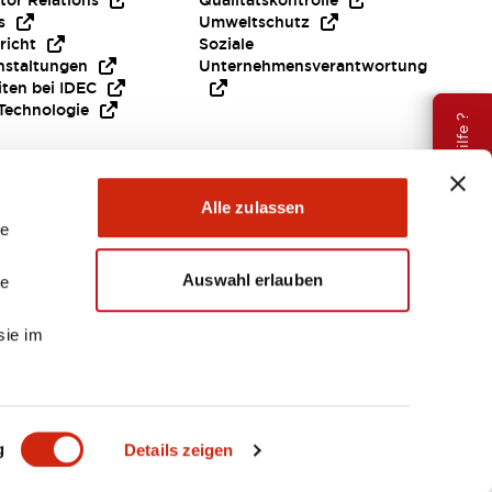
tor Relations
Qualitätskontrolle
s
Umweltschutz
richt
Soziale
nstaltungen
Unternehmensverantwortung
iten bei IDEC
Technologie
Brauche Hilfe ?
Alle zulassen
le
Auswahl erlauben
le
sie im
EMEA
g
Details zeigen
ENTE & DATEIEN