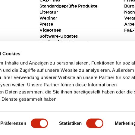
CAD Files
Inves
Standardgeprüfte Produkte
Büro
Literatur
Nach
Webinar
Vera
Presse
Arbe
Videothek
F&E-
Software-Updates
Konformitätsdokumente
Schwachstellenberichte
t Cookies
Sicherheitslösung
 Inhalte und Anzeigen zu personalisieren, Funktionen für sozia
 und die Zugriffe auf unsere Website zu analysieren. Außerdem
u Ihrer Verwendung unserer Website an unsere Partner für sozia
sen weiter. Unsere Partner führen diese Informationen
en Daten zusammen, die Sie ihnen bereitgestellt haben oder die 
 Dienste gesammelt haben.
sbedingungen
Präferenzen
Statistiken
Marketin
TAILS
HAUPTMERKMALE
SPEZIFIKATIONEN
DOKUM