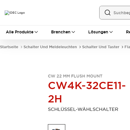
Alle Produkte
Alle Produkte
Branchen
Lösungen
R
Automatisierung
Bedienerschnittstellen
Startseite
Schalter Und Meldeleuchten
Schalter Und Taster
Fl
Industrie-Ethernet-Geräte
Speicherprogrammierbare Steuerung (SPS)
Entdecken Sie alles
Sensoren
CW 22 MM FLUSH MOUNT
Automatische Identifizierung
CW4K-32CE11-
Sensoren/Erfassung
Entdecken Sie alles
Industriekomponenten
2H
LED-Meldeleuchten
Leitungsschutzgeräte
Relais und Zeitrelais
Stromversorgungen
SCHLÜSSEL-WÄHLSCHALTER
Verbindungsgeräte
Entdecken Sie alles
Mobilitätslösungen
Motorunterstützung