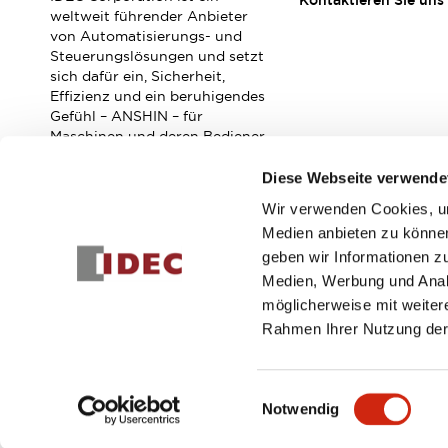
Kontaktieren Sie uns
Veranstaltungen / Seminare
weltweit führender Anbieter
Unterstützung
von Automatisierungs- und
Steuerungslösungen und setzt
Kontaktieren Sie uns
sich dafür ein, Sicherheit,
So finden Sie uns
Effizienz und ein beruhigendes
Online Händler
Gefühl – ANSHIN – für
Maschinen und deren Bediener
zu verbessern.
Diese Webseite verwende
Wir verwenden Cookies, um
Abonnieren Sie unseren Newsletter!
Medien anbieten zu können
geben wir Informationen z
Registrieren
Medien, Werbung und Analy
möglicherweise mit weiter
Rahmen Ihrer Nutzung der
© 2026 IDEC Corporation
Datenschutzrichtlinie
Geschäft
Einwilligungsauswahl
Notwendig
PRODUKTDE