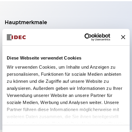
Hauptmerkmale
2-Kontakt-Block mit 2 Stufen, ermöglicht eine 4-
Kontakt-Konfiguration (Gewährleistung der
Isolierung zwischen den 2 Kontakten).
Diese Webseite verwendet Cookies
Paneltiefe 39,9 mm (※ 11-stufiger Kontaktblock),
Wir verwenden Cookies, um Inhalte und Anzeigen zu
59,9 mm (※ 22-stufiger Kontaktblock).
personalisieren, Funktionen für soziale Medien anbieten
Platzsparendes Design möglich.
zu können und die Zugriffe auf unsere Website zu
analysieren. Außerdem geben wir Informationen zu Ihrer
Sicherheitsstruktur der 3. Generation: 2-Aktions-
Verwendung unserer Website an unsere Partner für
Freisetzung, integrierter Schutz, IP20-
soziale Medien, Werbung und Analysen weiter. Unsere
Fingerschutzstruktur
Partner führen diese Informationen möglicherweise mit
weiteren Daten zusammen, die Sie ihnen bereitgestellt
haben oder die sie im Rahmen Ihrer Nutzung der Dienste
gesammelt haben.