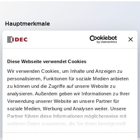
Hauptmerkmale
2-Kontakt-Block mit 2 Stufen, ermöglicht eine 4-
Kontakt-Konfiguration (Gewährleistung der
Isolierung zwischen den 2 Kontakten).
Diese Webseite verwendet Cookies
Paneltiefe 39,9 mm (※ 11-stufiger Kontaktblock),
Wir verwenden Cookies, um Inhalte und Anzeigen zu
59,9 mm (※ 22-stufiger Kontaktblock).
personalisieren, Funktionen für soziale Medien anbieten
Platzsparendes Design möglich.
zu können und die Zugriffe auf unsere Website zu
analysieren. Außerdem geben wir Informationen zu Ihrer
Sicherheitsstruktur der 3. Generation: 2-Aktions-
Verwendung unserer Website an unsere Partner für
Freisetzung, integrierter Schutz, IP20-
soziale Medien, Werbung und Analysen weiter. Unsere
Fingerschutzstruktur
Partner führen diese Informationen möglicherweise mit
weiteren Daten zusammen, die Sie ihnen bereitgestellt
haben oder die sie im Rahmen Ihrer Nutzung der Dienste
gesammelt haben.