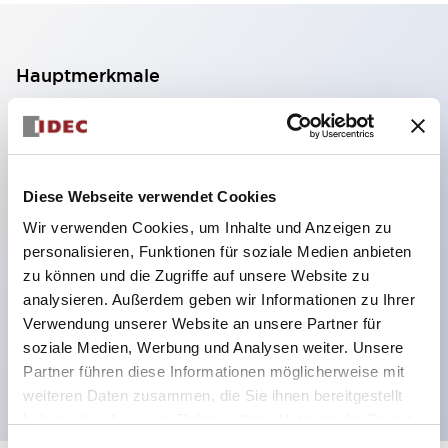
Hauptmerkmale
2-Kontakt-Block mit 2 Stufen, ermöglicht eine 4-
Kontakt-Konfiguration (Gewährleistung der
Isolierung zwischen den 2 Kontakten).
Diese Webseite verwendet Cookies
Paneltiefe 39,9 mm (※ 11-stufiger Kontaktblock),
Wir verwenden Cookies, um Inhalte und Anzeigen zu
59,9 mm (※ 22-stufiger Kontaktblock).
personalisieren, Funktionen für soziale Medien anbieten
Platzsparendes Design möglich.
zu können und die Zugriffe auf unsere Website zu
analysieren. Außerdem geben wir Informationen zu Ihrer
Sicherheitsstruktur der 3. Generation: 2-Aktions-
Verwendung unserer Website an unsere Partner für
Freisetzung, integrierter Schutz, IP20-
soziale Medien, Werbung und Analysen weiter. Unsere
Fingerschutzstruktur
Partner führen diese Informationen möglicherweise mit
weiteren Daten zusammen, die Sie ihnen bereitgestellt
haben oder die sie im Rahmen Ihrer Nutzung der Dienste
gesammelt haben.