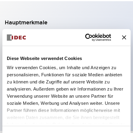
Hauptmerkmale
2-Kontakt-Block mit 2 Stufen, ermöglicht eine 4-
Kontakt-Konfiguration (Gewährleistung der
Isolierung zwischen den 2 Kontakten).
Diese Webseite verwendet Cookies
Paneltiefe 39,9 mm (※ 11-stufiger Kontaktblock),
Wir verwenden Cookies, um Inhalte und Anzeigen zu
59,9 mm (※ 22-stufiger Kontaktblock).
personalisieren, Funktionen für soziale Medien anbieten
Platzsparendes Design möglich.
zu können und die Zugriffe auf unsere Website zu
analysieren. Außerdem geben wir Informationen zu Ihrer
Sicherheitsstruktur der 3. Generation: 2-Aktions-
Verwendung unserer Website an unsere Partner für
Freisetzung, integrierter Schutz, IP20-
soziale Medien, Werbung und Analysen weiter. Unsere
Fingerschutzstruktur
Partner führen diese Informationen möglicherweise mit
weiteren Daten zusammen, die Sie ihnen bereitgestellt
haben oder die sie im Rahmen Ihrer Nutzung der Dienste
gesammelt haben.