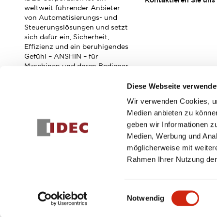
Kontaktieren Sie uns
Veranstaltungen / Seminare
weltweit führender Anbieter
Unterstützung
von Automatisierungs- und
Steuerungslösungen und setzt
Kontaktieren Sie uns
sich dafür ein, Sicherheit,
So finden Sie uns
Effizienz und ein beruhigendes
Online Händler
Gefühl – ANSHIN – für
Maschinen und deren Bediener
zu verbessern.
Diese Webseite verwende
Wir verwenden Cookies, um
Abonnieren Sie unseren Newsletter!
Medien anbieten zu können
geben wir Informationen z
Registrieren
Medien, Werbung und Analy
möglicherweise mit weiter
Rahmen Ihrer Nutzung der
© 2026 IDEC Corporation
Datenschutzrichtlinie
Geschäft
Einwilligungsauswahl
Notwendig
PRODUKTDE