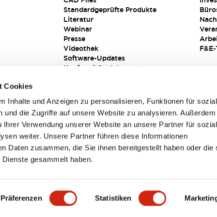
CAD Files
Inves
Standardgeprüfte Produkte
Büro
Literatur
Nach
Webinar
Vera
Presse
Arbe
Videothek
F&E-
Software-Updates
Konformitätsdokumente
Schwachstellenberichte
t Cookies
Sicherheitslösung
 Inhalte und Anzeigen zu personalisieren, Funktionen für sozia
 und die Zugriffe auf unsere Website zu analysieren. Außerdem
u Ihrer Verwendung unserer Website an unsere Partner für sozia
sen weiter. Unsere Partner führen diese Informationen
en Daten zusammen, die Sie ihnen bereitgestellt haben oder die 
 Dienste gesammelt haben.
sbedingungen
Präferenzen
Statistiken
Marketin
TAILS
HAUPTMERKMALE
SPEZIFIKATIONEN
DOKUM