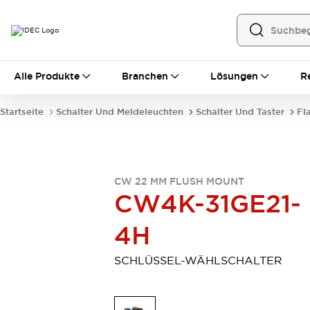
Alle Produkte
Alle Produkte
Branchen
Lösungen
R
Automatisierung
Bedienerschnittstellen
Startseite
Schalter Und Meldeleuchten
Schalter Und Taster
Fl
Industrie-Ethernet-Geräte
Speicherprogrammierbare Steuerung (SPS)
Entdecken Sie alles
Sensoren
CW 22 MM FLUSH MOUNT
Automatische Identifizierung
CW4K-31GE21-
Sensoren/Erfassung
Entdecken Sie alles
Industriekomponenten
4H
LED-Meldeleuchten
Leitungsschutzgeräte
Relais und Zeitrelais
Stromversorgungen
SCHLÜSSEL-WÄHLSCHALTER
Verbindungsgeräte
Entdecken Sie alles
Mobilitätslösungen
Motorunterstützung