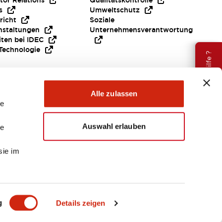
tor Relations
Qualitätskontrolle
s
Umweltschutz
richt
Soziale
nstaltungen
Unternehmensverantwortung
iten bei IDEC
Technologie
Brauche Hilfe ?
Alle zulassen
le
Auswahl erlauben
le
sie im
EMEA
g
Details zeigen
ENTE & DATEIEN