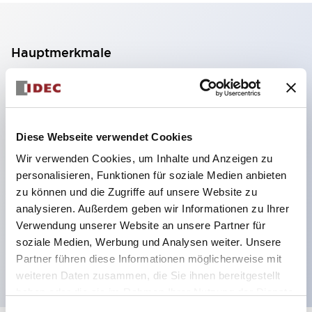
Hauptmerkmale
2-Kontakt-Block mit 2 Stufen, ermöglicht eine 4-
Kontakt-Konfiguration (Gewährleistung der
Isolierung zwischen den 2 Kontakten).
Diese Webseite verwendet Cookies
Paneltiefe 39,9 mm (※ 11-stufiger Kontaktblock),
Wir verwenden Cookies, um Inhalte und Anzeigen zu
59,9 mm (※ 22-stufiger Kontaktblock).
personalisieren, Funktionen für soziale Medien anbieten
Platzsparendes Design möglich.
zu können und die Zugriffe auf unsere Website zu
analysieren. Außerdem geben wir Informationen zu Ihrer
Sicherheitsstruktur der 3. Generation: 2-Aktions-
Verwendung unserer Website an unsere Partner für
Freisetzung, integrierter Schutz, IP20-
soziale Medien, Werbung und Analysen weiter. Unsere
Fingerschutzstruktur
Partner führen diese Informationen möglicherweise mit
weiteren Daten zusammen, die Sie ihnen bereitgestellt
haben oder die sie im Rahmen Ihrer Nutzung der Dienste
gesammelt haben.