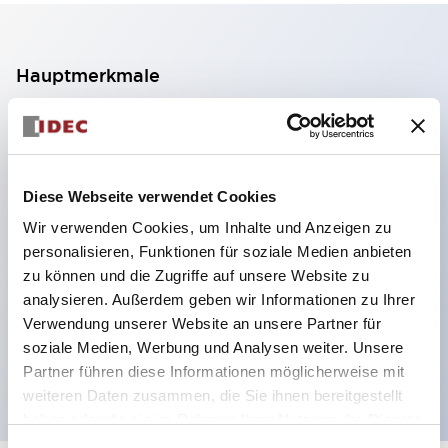
Hauptmerkmale
2-Kontakt-Block mit 2 Stufen, ermöglicht eine 4-
Kontakt-Konfiguration (Gewährleistung der
Isolierung zwischen den 2 Kontakten).
Diese Webseite verwendet Cookies
Paneltiefe 39,9 mm (※ 11-stufiger Kontaktblock),
Wir verwenden Cookies, um Inhalte und Anzeigen zu
59,9 mm (※ 22-stufiger Kontaktblock).
personalisieren, Funktionen für soziale Medien anbieten
Platzsparendes Design möglich.
zu können und die Zugriffe auf unsere Website zu
analysieren. Außerdem geben wir Informationen zu Ihrer
Sicherheitsstruktur der 3. Generation: 2-Aktions-
Verwendung unserer Website an unsere Partner für
Freisetzung, integrierter Schutz, IP20-
soziale Medien, Werbung und Analysen weiter. Unsere
Fingerschutzstruktur
Partner führen diese Informationen möglicherweise mit
weiteren Daten zusammen, die Sie ihnen bereitgestellt
haben oder die sie im Rahmen Ihrer Nutzung der Dienste
gesammelt haben.