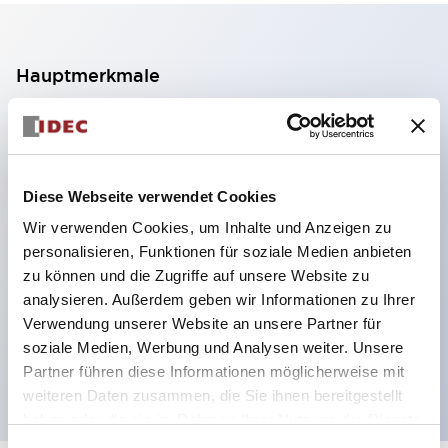
Hauptmerkmale
2-Kontakt-Block mit 2 Stufen, ermöglicht eine 4-
Kontakt-Konfiguration (Gewährleistung der
Isolierung zwischen den 2 Kontakten).
Diese Webseite verwendet Cookies
Paneltiefe 39,9 mm (※ 11-stufiger Kontaktblock),
Wir verwenden Cookies, um Inhalte und Anzeigen zu
59,9 mm (※ 22-stufiger Kontaktblock).
personalisieren, Funktionen für soziale Medien anbieten
Platzsparendes Design möglich.
zu können und die Zugriffe auf unsere Website zu
analysieren. Außerdem geben wir Informationen zu Ihrer
Sicherheitsstruktur der 3. Generation: 2-Aktions-
Verwendung unserer Website an unsere Partner für
Freisetzung, integrierter Schutz, IP20-
soziale Medien, Werbung und Analysen weiter. Unsere
Fingerschutzstruktur
Partner führen diese Informationen möglicherweise mit
weiteren Daten zusammen, die Sie ihnen bereitgestellt
haben oder die sie im Rahmen Ihrer Nutzung der Dienste
gesammelt haben.