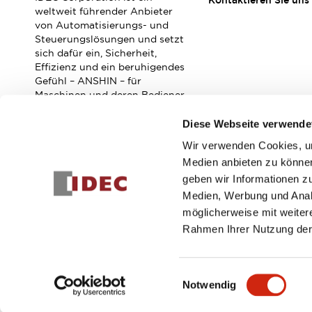
Kontaktieren Sie uns
Veranstaltungen / Seminare
weltweit führender Anbieter
Unterstützung
von Automatisierungs- und
Steuerungslösungen und setzt
Kontaktieren Sie uns
sich dafür ein, Sicherheit,
So finden Sie uns
Effizienz und ein beruhigendes
Online Händler
Gefühl – ANSHIN – für
Maschinen und deren Bediener
zu verbessern.
Diese Webseite verwende
Wir verwenden Cookies, um
Abonnieren Sie unseren Newsletter!
Medien anbieten zu können
geben wir Informationen z
Registrieren
Medien, Werbung und Analy
möglicherweise mit weiter
Rahmen Ihrer Nutzung der
© 2026 IDEC Corporation
Datenschutzrichtlinie
Geschäft
Einwilligungsauswahl
Notwendig
PRODUKTDE