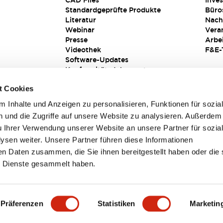
CAD Files
Inves
Standardgeprüfte Produkte
Büro
Literatur
Nach
Webinar
Vera
Presse
Arbe
Videothek
F&E-
Software-Updates
Konformitätsdokumente
Schwachstellenberichte
t Cookies
Sicherheitslösung
 Inhalte und Anzeigen zu personalisieren, Funktionen für sozia
 und die Zugriffe auf unsere Website zu analysieren. Außerdem
u Ihrer Verwendung unserer Website an unsere Partner für sozia
sen weiter. Unsere Partner führen diese Informationen
en Daten zusammen, die Sie ihnen bereitgestellt haben oder die 
 Dienste gesammelt haben.
sbedingungen
Präferenzen
Statistiken
Marketin
TAILS
HAUPTMERKMALE
SPEZIFIKATIONEN
DOKUM