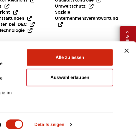
tor Relations
Qualitätskontrolle
s
Umweltschutz
richt
Soziale
nstaltungen
Unternehmensverantwortung
iten bei IDEC
Technologie
Brauche Hilfe ?
Alle zulassen
le
Auswahl erlauben
le
sie im
EMEA
g
Details zeigen
ENTE & DATEIEN