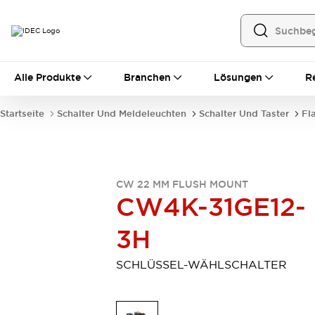
Alle Produkte
Alle Produkte
Branchen
Lösungen
R
Automatisierung
Bedienerschnittstellen
Startseite
Schalter Und Meldeleuchten
Schalter Und Taster
Fl
Industrie-Ethernet-Geräte
Speicherprogrammierbare Steuerung (SPS)
Entdecken Sie alles
Sensoren
CW 22 MM FLUSH MOUNT
Automatische Identifizierung
CW4K-31GE12-
Sensoren/Erfassung
Entdecken Sie alles
Industriekomponenten
3H
LED-Meldeleuchten
Leitungsschutzgeräte
Relais und Zeitrelais
Stromversorgungen
SCHLÜSSEL-WÄHLSCHALTER
Verbindungsgeräte
Entdecken Sie alles
Mobilitätslösungen
Motorunterstützung