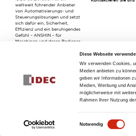
Kontaktieren Sie uns
Veranstaltungen / Seminare
weltweit führender Anbieter
Unterstützung
von Automatisierungs- und
Steuerungslösungen und setzt
Kontaktieren Sie uns
sich dafür ein, Sicherheit,
So finden Sie uns
Effizienz und ein beruhigendes
Online Händler
Gefühl – ANSHIN – für
Maschinen und deren Bediener
zu verbessern.
Diese Webseite verwende
Wir verwenden Cookies, um
Abonnieren Sie unseren Newsletter!
Medien anbieten zu können
geben wir Informationen z
Registrieren
Medien, Werbung und Analy
möglicherweise mit weiter
Rahmen Ihrer Nutzung der
© 2026 IDEC Corporation
Datenschutzrichtlinie
Geschäft
Einwilligungsauswahl
Notwendig
PRODUKTDE