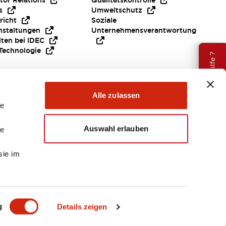
tor Relations
Qualitätskontrolle
s
Umweltschutz
richt
Soziale
nstaltungen
Unternehmensverantwortung
iten bei IDEC
Technologie
Brauche Hilfe ?
Alle zulassen
le
Auswahl erlauben
le
sie im
EMEA
g
Details zeigen
ENTE & DATEIEN