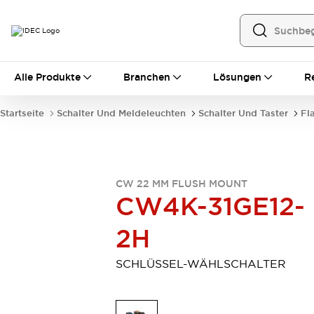
Alle Produkte
Alle Produkte
Branchen
Lösungen
R
Automatisierung
Bedienerschnittstellen
Startseite
Schalter Und Meldeleuchten
Schalter Und Taster
Fl
Industrie-Ethernet-Geräte
Speicherprogrammierbare Steuerung (SPS)
Entdecken Sie alles
Sensoren
CW 22 MM FLUSH MOUNT
Automatische Identifizierung
CW4K-31GE12-
Sensoren/Erfassung
Entdecken Sie alles
Industriekomponenten
2H
LED-Meldeleuchten
Leitungsschutzgeräte
Relais und Zeitrelais
Stromversorgungen
SCHLÜSSEL-WÄHLSCHALTER
Verbindungsgeräte
Entdecken Sie alles
Mobilitätslösungen
Motorunterstützung