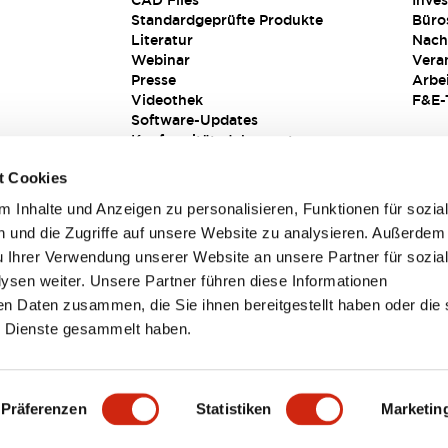
CAD Files
Inves
Standardgeprüfte Produkte
Büro
Literatur
Nach
Webinar
Vera
Presse
Arbe
Videothek
F&E-
Software-Updates
Konformitätsdokumente
Schwachstellenberichte
t Cookies
Sicherheitslösung
 Inhalte und Anzeigen zu personalisieren, Funktionen für sozia
 und die Zugriffe auf unsere Website zu analysieren. Außerdem
u Ihrer Verwendung unserer Website an unsere Partner für sozia
sen weiter. Unsere Partner führen diese Informationen
en Daten zusammen, die Sie ihnen bereitgestellt haben oder die 
 Dienste gesammelt haben.
sbedingungen
Präferenzen
Statistiken
Marketin
TAILS
HAUPTMERKMALE
SPEZIFIKATIONEN
DOKUM