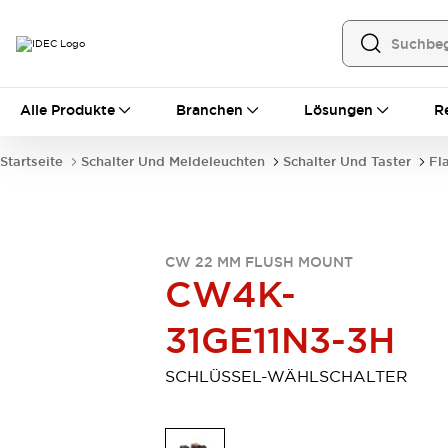
Alle Produkte
Alle Produkte
Branchen
Lösungen
R
Automatisierung
Bedienerschnittstellen
Startseite
Schalter Und Meldeleuchten
Schalter Und Taster
Fl
Industrie-Ethernet-Geräte
Speicherprogrammierbare Steuerung (SPS)
Entdecken Sie alles
Sensoren
CW 22 MM FLUSH MOUNT
Automatische Identifizierung
CW4K-
Sensoren/Erfassung
Entdecken Sie alles
Industriekomponenten
31GE11N3-3H
LED-Meldeleuchten
Leitungsschutzgeräte
Relais und Zeitrelais
Stromversorgungen
SCHLÜSSEL-WÄHLSCHALTER
Verbindungsgeräte
Entdecken Sie alles
Mobilitätslösungen
Motorunterstützung