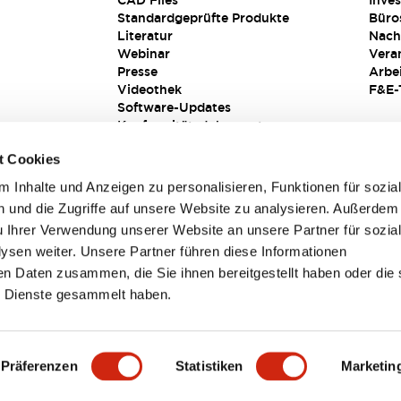
CAD Files
Inves
Standardgeprüfte Produkte
Büro
Literatur
Nach
Webinar
Vera
Presse
Arbe
Videothek
F&E-
Software-Updates
Konformitätsdokumente
Schwachstellenberichte
t Cookies
Sicherheitslösung
 Inhalte und Anzeigen zu personalisieren, Funktionen für sozia
 und die Zugriffe auf unsere Website zu analysieren. Außerdem
u Ihrer Verwendung unserer Website an unsere Partner für sozia
sen weiter. Unsere Partner führen diese Informationen
en Daten zusammen, die Sie ihnen bereitgestellt haben oder die 
 Dienste gesammelt haben.
sbedingungen
Präferenzen
Statistiken
Marketin
TAILS
HAUPTMERKMALE
SPEZIFIKATIONEN
DOKUM