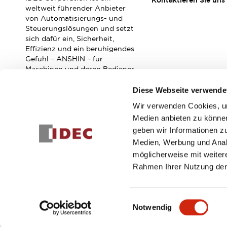
Kontaktieren Sie uns
Veranstaltungen / Seminare
weltweit führender Anbieter
Unterstützung
von Automatisierungs- und
Steuerungslösungen und setzt
Kontaktieren Sie uns
sich dafür ein, Sicherheit,
So finden Sie uns
Effizienz und ein beruhigendes
Online Händler
Gefühl – ANSHIN – für
Maschinen und deren Bediener
zu verbessern.
Diese Webseite verwende
Wir verwenden Cookies, um
Abonnieren Sie unseren Newsletter!
Medien anbieten zu können
geben wir Informationen z
Registrieren
Medien, Werbung und Analy
möglicherweise mit weiter
Rahmen Ihrer Nutzung der
© 2026 IDEC Corporation
Datenschutzrichtlinie
Geschäft
Einwilligungsauswahl
Notwendig
PRODUKTDE