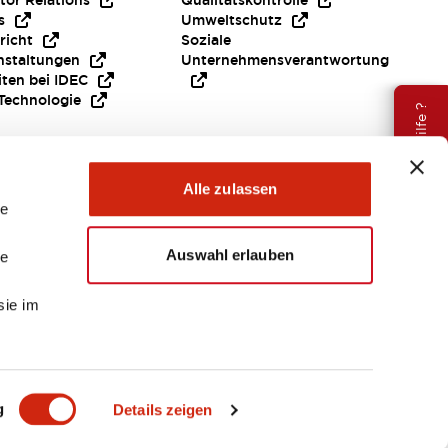
tor Relations
Qualitätskontrolle
s
Umweltschutz
richt
Soziale
nstaltungen
Unternehmensverantwortung
iten bei IDEC
Technologie
Brauche Hilfe ?
Alle zulassen
le
Auswahl erlauben
le
sie im
EMEA
g
Details zeigen
ENTE & DATEIEN