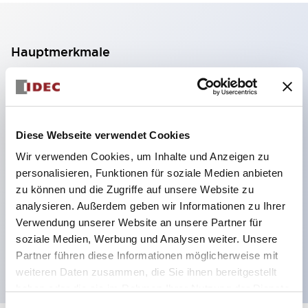
Hauptmerkmale
2-Kontakt-Block mit 2 Stufen, ermöglicht eine 4-
Kontakt-Konfiguration (Gewährleistung der
Isolierung zwischen den 2 Kontakten).
Diese Webseite verwendet Cookies
Paneltiefe 39,9 mm (※ 11-stufiger Kontaktblock),
Wir verwenden Cookies, um Inhalte und Anzeigen zu
59,9 mm (※ 22-stufiger Kontaktblock).
personalisieren, Funktionen für soziale Medien anbieten
Platzsparendes Design möglich.
zu können und die Zugriffe auf unsere Website zu
analysieren. Außerdem geben wir Informationen zu Ihrer
Sicherheitsstruktur der 3. Generation: 2-Aktions-
Verwendung unserer Website an unsere Partner für
Freisetzung, integrierter Schutz, IP20-
soziale Medien, Werbung und Analysen weiter. Unsere
Fingerschutzstruktur
Partner führen diese Informationen möglicherweise mit
weiteren Daten zusammen, die Sie ihnen bereitgestellt
haben oder die sie im Rahmen Ihrer Nutzung der Dienste
gesammelt haben.