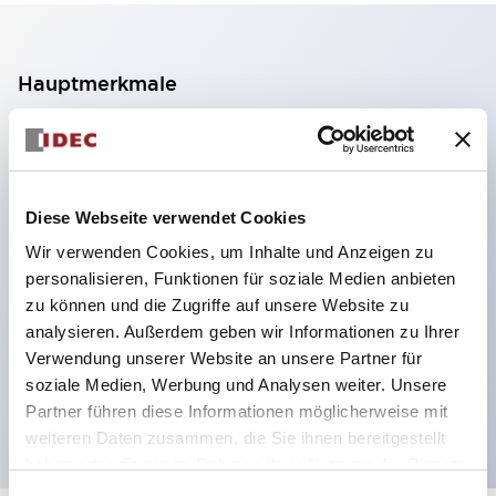
Hauptmerkmale
2-Kontakt-Block mit 2 Stufen, ermöglicht eine 4-
Kontakt-Konfiguration (Gewährleistung der
Isolierung zwischen den 2 Kontakten).
Diese Webseite verwendet Cookies
Paneltiefe 39,9 mm (※ 11-stufiger Kontaktblock),
Wir verwenden Cookies, um Inhalte und Anzeigen zu
59,9 mm (※ 22-stufiger Kontaktblock).
personalisieren, Funktionen für soziale Medien anbieten
Platzsparendes Design möglich.
zu können und die Zugriffe auf unsere Website zu
analysieren. Außerdem geben wir Informationen zu Ihrer
Sicherheitsstruktur der 3. Generation: 2-Aktions-
Verwendung unserer Website an unsere Partner für
Freisetzung, integrierter Schutz, IP20-
soziale Medien, Werbung und Analysen weiter. Unsere
Fingerschutzstruktur
Partner führen diese Informationen möglicherweise mit
weiteren Daten zusammen, die Sie ihnen bereitgestellt
haben oder die sie im Rahmen Ihrer Nutzung der Dienste
gesammelt haben.