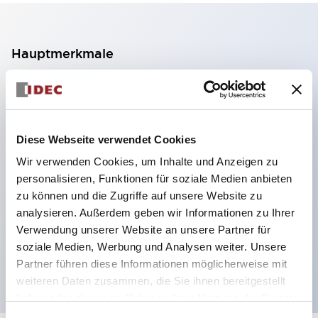
Hauptmerkmale
2-Kontakt-Block mit 2 Stufen, ermöglicht eine 4-
Kontakt-Konfiguration (Gewährleistung der
Isolierung zwischen den 2 Kontakten).
Diese Webseite verwendet Cookies
Paneltiefe 39,9 mm (※ 11-stufiger Kontaktblock),
Wir verwenden Cookies, um Inhalte und Anzeigen zu
59,9 mm (※ 22-stufiger Kontaktblock).
personalisieren, Funktionen für soziale Medien anbieten
Platzsparendes Design möglich.
zu können und die Zugriffe auf unsere Website zu
analysieren. Außerdem geben wir Informationen zu Ihrer
Sicherheitsstruktur der 3. Generation: 2-Aktions-
Verwendung unserer Website an unsere Partner für
Freisetzung, integrierter Schutz, IP20-
soziale Medien, Werbung und Analysen weiter. Unsere
Fingerschutzstruktur
Partner führen diese Informationen möglicherweise mit
weiteren Daten zusammen, die Sie ihnen bereitgestellt
haben oder die sie im Rahmen Ihrer Nutzung der Dienste
gesammelt haben.