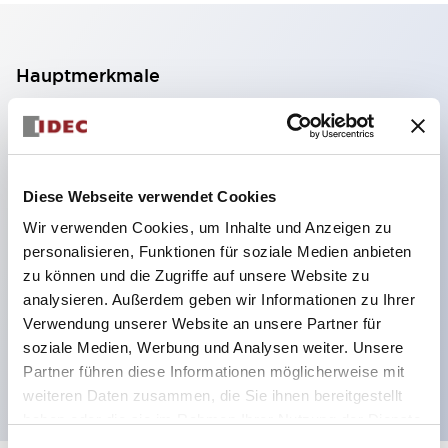
Hauptmerkmale
2-Kontakt-Block mit 2 Stufen, ermöglicht eine 4-
Kontakt-Konfiguration (Gewährleistung der
Isolierung zwischen den 2 Kontakten).
Diese Webseite verwendet Cookies
Paneltiefe 39,9 mm (※ 11-stufiger Kontaktblock),
Wir verwenden Cookies, um Inhalte und Anzeigen zu
59,9 mm (※ 22-stufiger Kontaktblock).
personalisieren, Funktionen für soziale Medien anbieten
Platzsparendes Design möglich.
zu können und die Zugriffe auf unsere Website zu
analysieren. Außerdem geben wir Informationen zu Ihrer
Sicherheitsstruktur der 3. Generation: 2-Aktions-
Verwendung unserer Website an unsere Partner für
Freisetzung, integrierter Schutz, IP20-
soziale Medien, Werbung und Analysen weiter. Unsere
Fingerschutzstruktur
Partner führen diese Informationen möglicherweise mit
weiteren Daten zusammen, die Sie ihnen bereitgestellt
haben oder die sie im Rahmen Ihrer Nutzung der Dienste
gesammelt haben.