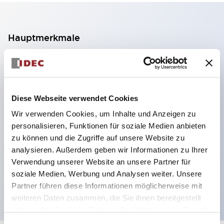
Hauptmerkmale
2-Kontakt-Block mit 2 Stufen, ermöglicht eine 4-
Kontakt-Konfiguration (Gewährleistung der
Isolierung zwischen den 2 Kontakten).
Diese Webseite verwendet Cookies
Paneltiefe 39,9 mm (※ 11-stufiger Kontaktblock),
Wir verwenden Cookies, um Inhalte und Anzeigen zu
59,9 mm (※ 22-stufiger Kontaktblock).
personalisieren, Funktionen für soziale Medien anbieten
Platzsparendes Design möglich.
zu können und die Zugriffe auf unsere Website zu
analysieren. Außerdem geben wir Informationen zu Ihrer
Sicherheitsstruktur der 3. Generation: 2-Aktions-
Verwendung unserer Website an unsere Partner für
Freisetzung, integrierter Schutz, IP20-
soziale Medien, Werbung und Analysen weiter. Unsere
Fingerschutzstruktur
Partner führen diese Informationen möglicherweise mit
weiteren Daten zusammen, die Sie ihnen bereitgestellt
haben oder die sie im Rahmen Ihrer Nutzung der Dienste
gesammelt haben.