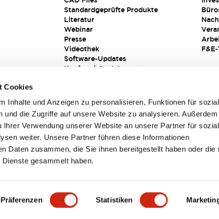
CAD Files
Inves
Standardgeprüfte Produkte
Büro
Literatur
Nach
Webinar
Vera
Presse
Arbe
Videothek
F&E-
Software-Updates
Konformitätsdokumente
Schwachstellenberichte
t Cookies
Sicherheitslösung
 Inhalte und Anzeigen zu personalisieren, Funktionen für sozia
 und die Zugriffe auf unsere Website zu analysieren. Außerdem
u Ihrer Verwendung unserer Website an unsere Partner für sozia
sen weiter. Unsere Partner führen diese Informationen
en Daten zusammen, die Sie ihnen bereitgestellt haben oder die 
 Dienste gesammelt haben.
sbedingungen
Präferenzen
Statistiken
Marketin
TAILS
HAUPTMERKMALE
SPEZIFIKATIONEN
DOKUM