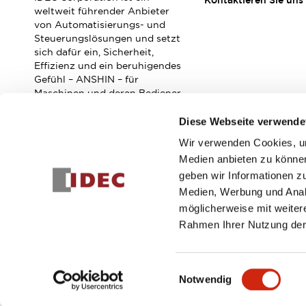
Kontaktieren Sie uns
Veranstaltungen / Seminare
weltweit führender Anbieter
Unterstützung
von Automatisierungs- und
Steuerungslösungen und setzt
Kontaktieren Sie uns
sich dafür ein, Sicherheit,
So finden Sie uns
Effizienz und ein beruhigendes
Online Händler
Gefühl – ANSHIN – für
Maschinen und deren Bediener
zu verbessern.
Diese Webseite verwende
Wir verwenden Cookies, um
Abonnieren Sie unseren Newsletter!
Medien anbieten zu können
geben wir Informationen z
Registrieren
Medien, Werbung und Analy
möglicherweise mit weiter
Rahmen Ihrer Nutzung der
© 2026 IDEC Corporation
Datenschutzrichtlinie
Geschäft
Einwilligungsauswahl
Notwendig
PRODUKTDE