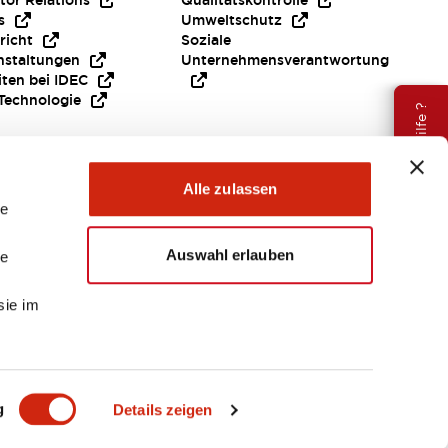
tor Relations
Qualitätskontrolle
s
Umweltschutz
richt
Soziale
nstaltungen
Unternehmensverantwortung
iten bei IDEC
Technologie
Brauche Hilfe ?
Alle zulassen
le
Auswahl erlauben
le
sie im
EMEA
g
Details zeigen
ENTE & DATEIEN