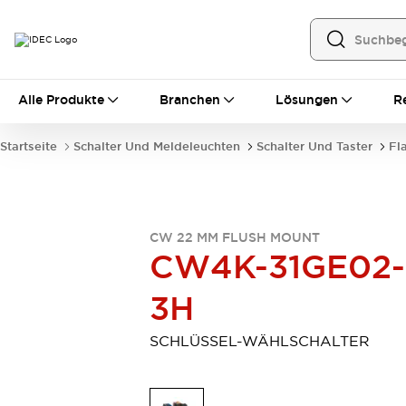
Alle Produkte
Alle Produkte
Branchen
Lösungen
R
Automatisierung
Bedienerschnittstellen
Startseite
Schalter Und Meldeleuchten
Schalter Und Taster
Fl
Industrie-Ethernet-Geräte
Speicherprogrammierbare Steuerung (SPS)
Entdecken Sie alles
Sensoren
CW 22 MM FLUSH MOUNT
Automatische Identifizierung
CW4K-31GE02-
Sensoren/Erfassung
Entdecken Sie alles
Industriekomponenten
3H
LED-Meldeleuchten
Leitungsschutzgeräte
Relais und Zeitrelais
Stromversorgungen
SCHLÜSSEL-WÄHLSCHALTER
Verbindungsgeräte
Entdecken Sie alles
Mobilitätslösungen
Motorunterstützung