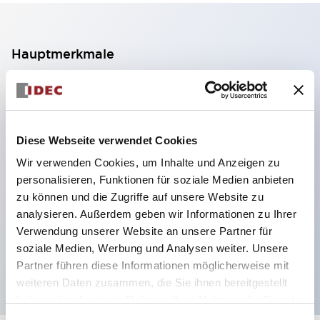
Hauptmerkmale
2-Kontakt-Block mit 2 Stufen, ermöglicht eine 4-
Kontakt-Konfiguration (Gewährleistung der
Isolierung zwischen den 2 Kontakten).
Diese Webseite verwendet Cookies
Paneltiefe 39,9 mm (※ 11-stufiger Kontaktblock),
Wir verwenden Cookies, um Inhalte und Anzeigen zu
59,9 mm (※ 22-stufiger Kontaktblock).
personalisieren, Funktionen für soziale Medien anbieten
Platzsparendes Design möglich.
zu können und die Zugriffe auf unsere Website zu
analysieren. Außerdem geben wir Informationen zu Ihrer
Sicherheitsstruktur der 3. Generation: 2-Aktions-
Verwendung unserer Website an unsere Partner für
Freisetzung, integrierter Schutz, IP20-
soziale Medien, Werbung und Analysen weiter. Unsere
Fingerschutzstruktur
Partner führen diese Informationen möglicherweise mit
weiteren Daten zusammen, die Sie ihnen bereitgestellt
haben oder die sie im Rahmen Ihrer Nutzung der Dienste
gesammelt haben.