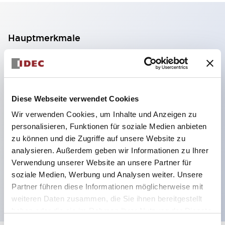
Hauptmerkmale
2-Kontakt-Block mit 2 Stufen, ermöglicht eine 4-
Kontakt-Konfiguration (Gewährleistung der
Isolierung zwischen den 2 Kontakten).
Diese Webseite verwendet Cookies
Paneltiefe 39,9 mm (※ 11-stufiger Kontaktblock),
Wir verwenden Cookies, um Inhalte und Anzeigen zu
59,9 mm (※ 22-stufiger Kontaktblock).
personalisieren, Funktionen für soziale Medien anbieten
Platzsparendes Design möglich.
zu können und die Zugriffe auf unsere Website zu
analysieren. Außerdem geben wir Informationen zu Ihrer
Sicherheitsstruktur der 3. Generation: 2-Aktions-
Verwendung unserer Website an unsere Partner für
Freisetzung, integrierter Schutz, IP20-
soziale Medien, Werbung und Analysen weiter. Unsere
Fingerschutzstruktur
Partner führen diese Informationen möglicherweise mit
weiteren Daten zusammen, die Sie ihnen bereitgestellt
haben oder die sie im Rahmen Ihrer Nutzung der Dienste
gesammelt haben.