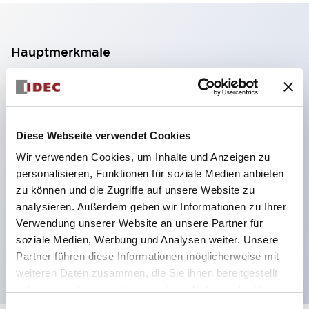
Hauptmerkmale
2-Kontakt-Block mit 2 Stufen, ermöglicht eine 4-
Kontakt-Konfiguration (Gewährleistung der
Isolierung zwischen den 2 Kontakten).
Diese Webseite verwendet Cookies
Paneltiefe 39,9 mm (※ 11-stufiger Kontaktblock),
Wir verwenden Cookies, um Inhalte und Anzeigen zu
59,9 mm (※ 22-stufiger Kontaktblock).
personalisieren, Funktionen für soziale Medien anbieten
Platzsparendes Design möglich.
zu können und die Zugriffe auf unsere Website zu
analysieren. Außerdem geben wir Informationen zu Ihrer
Sicherheitsstruktur der 3. Generation: 2-Aktions-
Verwendung unserer Website an unsere Partner für
Freisetzung, integrierter Schutz, IP20-
soziale Medien, Werbung und Analysen weiter. Unsere
Fingerschutzstruktur
Partner führen diese Informationen möglicherweise mit
weiteren Daten zusammen, die Sie ihnen bereitgestellt
haben oder die sie im Rahmen Ihrer Nutzung der Dienste
gesammelt haben.