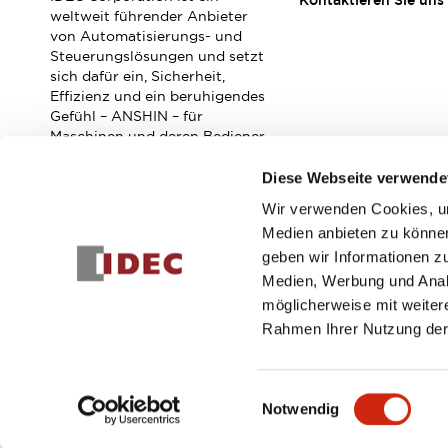
Kontaktieren Sie uns
Veranstaltungen / Seminare
weltweit führender Anbieter
Unterstützung
von Automatisierungs- und
Steuerungslösungen und setzt
Kontaktieren Sie uns
sich dafür ein, Sicherheit,
So finden Sie uns
Effizienz und ein beruhigendes
Online Händler
Gefühl – ANSHIN – für
Maschinen und deren Bediener
zu verbessern.
Diese Webseite verwende
Wir verwenden Cookies, um
Abonnieren Sie unseren Newsletter!
Medien anbieten zu können
geben wir Informationen z
Registrieren
Medien, Werbung und Analy
möglicherweise mit weiter
Rahmen Ihrer Nutzung der
© 2026 IDEC Corporation
Datenschutzrichtlinie
Geschäft
Einwilligungsauswahl
Notwendig
PRODUKTDE