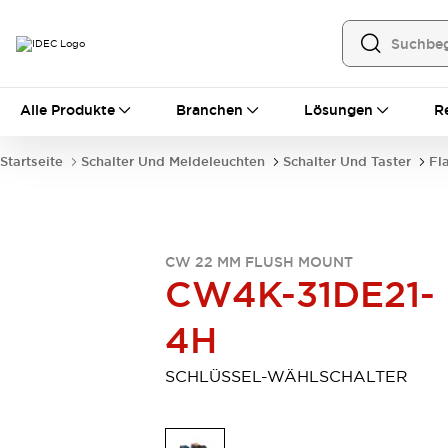
Alle Produkte
Alle Produkte
Branchen
Lösungen
R
Automatisierung
Bedienerschnittstellen
Startseite
Schalter Und Meldeleuchten
Schalter Und Taster
Fl
Industrie-Ethernet-Geräte
Speicherprogrammierbare Steuerung (SPS)
Entdecken Sie alles
Sensoren
CW 22 MM FLUSH MOUNT
Automatische Identifizierung
CW4K-31DE21-
Sensoren/Erfassung
Entdecken Sie alles
Industriekomponenten
4H
LED-Meldeleuchten
Leitungsschutzgeräte
Relais und Zeitrelais
Stromversorgungen
SCHLÜSSEL-WÄHLSCHALTER
Verbindungsgeräte
Entdecken Sie alles
Mobilitätslösungen
Motorunterstützung