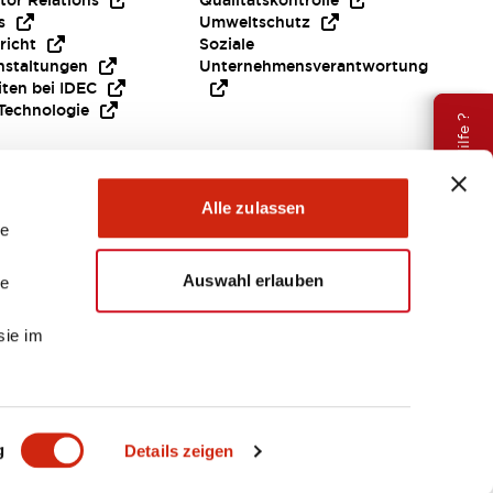
tor Relations
Qualitätskontrolle
s
Umweltschutz
richt
Soziale
nstaltungen
Unternehmensverantwortung
iten bei IDEC
Technologie
Brauche Hilfe ?
Alle zulassen
le
Auswahl erlauben
le
sie im
EMEA
g
Details zeigen
ENTE & DATEIEN