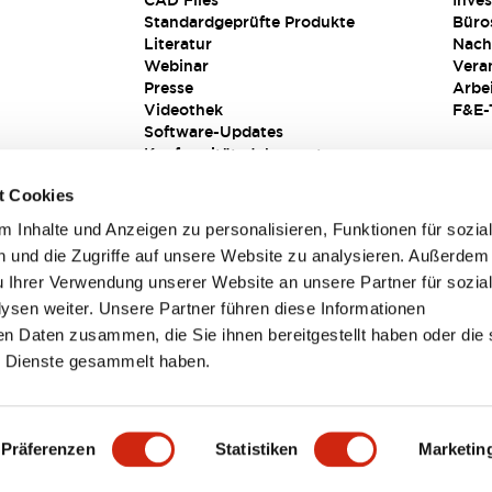
CAD Files
Inves
Standardgeprüfte Produkte
Büro
Literatur
Nach
Webinar
Vera
Presse
Arbe
Videothek
F&E-
Software-Updates
Konformitätsdokumente
Schwachstellenberichte
t Cookies
Sicherheitslösung
 Inhalte und Anzeigen zu personalisieren, Funktionen für sozia
 und die Zugriffe auf unsere Website zu analysieren. Außerdem
u Ihrer Verwendung unserer Website an unsere Partner für sozia
sen weiter. Unsere Partner führen diese Informationen
en Daten zusammen, die Sie ihnen bereitgestellt haben oder die 
 Dienste gesammelt haben.
sbedingungen
Präferenzen
Statistiken
Marketin
TAILS
HAUPTMERKMALE
SPEZIFIKATIONEN
DOKUM