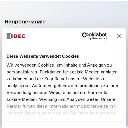
Hauptmerkmale
2-Kontakt-Block mit 2 Stufen, ermöglicht eine 4-
Kontakt-Konfiguration (Gewährleistung der
Isolierung zwischen den 2 Kontakten).
Diese Webseite verwendet Cookies
Paneltiefe 39,9 mm (※ 11-stufiger Kontaktblock),
Wir verwenden Cookies, um Inhalte und Anzeigen zu
59,9 mm (※ 22-stufiger Kontaktblock).
personalisieren, Funktionen für soziale Medien anbieten
Platzsparendes Design möglich.
zu können und die Zugriffe auf unsere Website zu
analysieren. Außerdem geben wir Informationen zu Ihrer
Sicherheitsstruktur der 3. Generation: 2-Aktions-
Verwendung unserer Website an unsere Partner für
Freisetzung, integrierter Schutz, IP20-
soziale Medien, Werbung und Analysen weiter. Unsere
Fingerschutzstruktur
Partner führen diese Informationen möglicherweise mit
weiteren Daten zusammen, die Sie ihnen bereitgestellt
haben oder die sie im Rahmen Ihrer Nutzung der Dienste
gesammelt haben.