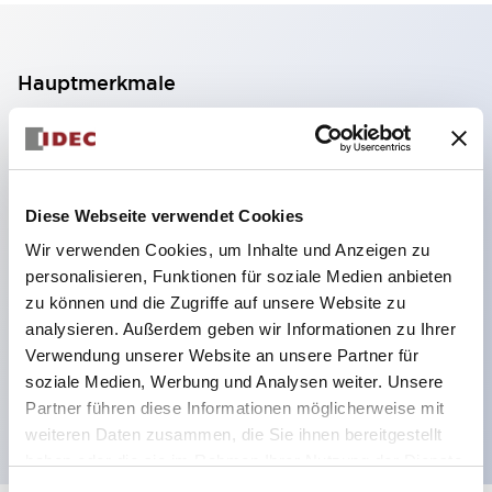
Hauptmerkmale
2-Kontakt-Block mit 2 Stufen, ermöglicht eine 4-
Kontakt-Konfiguration (Gewährleistung der
Isolierung zwischen den 2 Kontakten).
Diese Webseite verwendet Cookies
Paneltiefe 39,9 mm (※ 11-stufiger Kontaktblock),
Wir verwenden Cookies, um Inhalte und Anzeigen zu
59,9 mm (※ 22-stufiger Kontaktblock).
personalisieren, Funktionen für soziale Medien anbieten
Platzsparendes Design möglich.
zu können und die Zugriffe auf unsere Website zu
analysieren. Außerdem geben wir Informationen zu Ihrer
Sicherheitsstruktur der 3. Generation: 2-Aktions-
Verwendung unserer Website an unsere Partner für
Freisetzung, integrierter Schutz, IP20-
soziale Medien, Werbung und Analysen weiter. Unsere
Fingerschutzstruktur
Partner führen diese Informationen möglicherweise mit
weiteren Daten zusammen, die Sie ihnen bereitgestellt
haben oder die sie im Rahmen Ihrer Nutzung der Dienste
gesammelt haben.