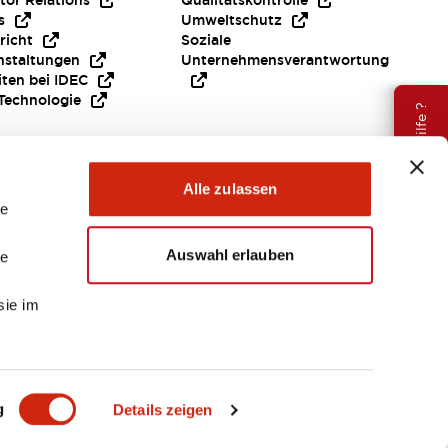
tor Relations
Qualitätskontrolle
s
Umweltschutz
richt
Soziale
nstaltungen
Unternehmensverantwortung
iten bei IDEC
Technologie
Brauche Hilfe ?
Alle zulassen
le
Auswahl erlauben
le
sie im
EMEA
g
Details zeigen
ENTE & DATEIEN