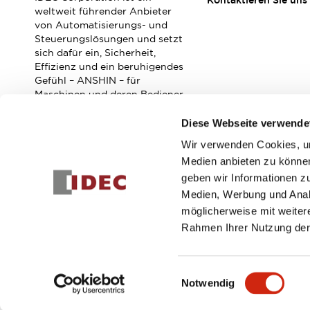
Kontaktieren Sie uns
Veranstaltungen / Seminare
weltweit führender Anbieter
Unterstützung
von Automatisierungs- und
Steuerungslösungen und setzt
Kontaktieren Sie uns
sich dafür ein, Sicherheit,
So finden Sie uns
Effizienz und ein beruhigendes
Online Händler
Gefühl – ANSHIN – für
Maschinen und deren Bediener
zu verbessern.
Diese Webseite verwende
Wir verwenden Cookies, um
Abonnieren Sie unseren Newsletter!
Medien anbieten zu können
geben wir Informationen z
Registrieren
Medien, Werbung und Analy
möglicherweise mit weiter
Rahmen Ihrer Nutzung der
© 2026 IDEC Corporation
Datenschutzrichtlinie
Geschäft
Einwilligungsauswahl
Notwendig
PRODUKTDE