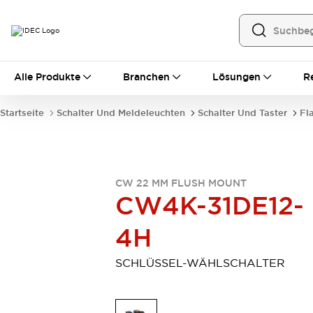
Alle Produkte
Alle Produkte
Branchen
Lösungen
R
Automatisierung
Bedienerschnittstellen
Startseite
Schalter Und Meldeleuchten
Schalter Und Taster
Fl
Industrie-Ethernet-Geräte
Speicherprogrammierbare Steuerung (SPS)
Entdecken Sie alles
Sensoren
CW 22 MM FLUSH MOUNT
Automatische Identifizierung
CW4K-31DE12-
Sensoren/Erfassung
Entdecken Sie alles
Industriekomponenten
4H
LED-Meldeleuchten
Leitungsschutzgeräte
Relais und Zeitrelais
Stromversorgungen
SCHLÜSSEL-WÄHLSCHALTER
Verbindungsgeräte
Entdecken Sie alles
Mobilitätslösungen
Motorunterstützung