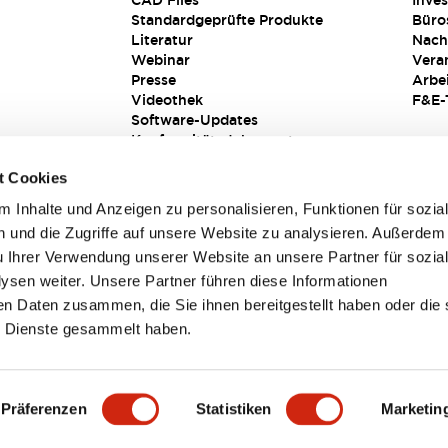
CAD Files
Inves
Standardgeprüfte Produkte
Büro
Literatur
Nach
Webinar
Vera
Presse
Arbe
Videothek
F&E-
Software-Updates
Konformitätsdokumente
Schwachstellenberichte
t Cookies
Sicherheitslösung
 Inhalte und Anzeigen zu personalisieren, Funktionen für sozia
 und die Zugriffe auf unsere Website zu analysieren. Außerdem
u Ihrer Verwendung unserer Website an unsere Partner für sozia
sen weiter. Unsere Partner führen diese Informationen
en Daten zusammen, die Sie ihnen bereitgestellt haben oder die 
 Dienste gesammelt haben.
sbedingungen
Präferenzen
Statistiken
Marketin
TAILS
HAUPTMERKMALE
SPEZIFIKATIONEN
DOKUM