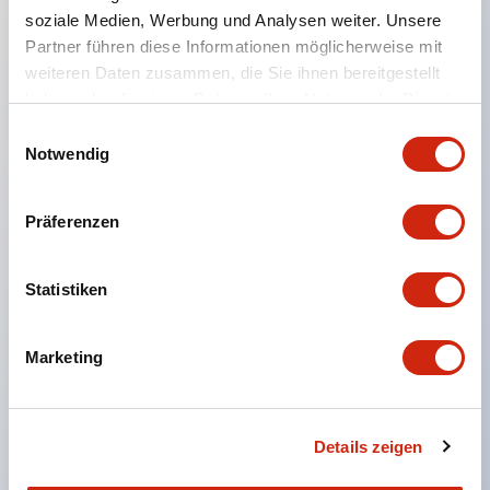
soziale Medien, Werbung und Analysen weiter. Unsere
Partner führen diese Informationen möglicherweise mit
Hauptmerkmale
weiteren Daten zusammen, die Sie ihnen bereitgestellt
haben oder die sie im Rahmen Ihrer Nutzung der Dienste
Zwei Bedienungsarten: Daumenrad- und 2-Tasten-
gesammelt haben.
Einwilligungsauswahl
Typ
Notwendig
Mechanische Lebensdauer von über 50.000
Schritten, elektrische Lebensdauer von über
Präferenzen
50.000 Schritten für lange Haltbarkeit
Reichhaltige Auswahl an Schaltelementen
Statistiken
Ausgabecodes in Binär, BCD-Dezimal und BCD-
Komplement-Dezimal
Marketing
Gehäusefarben: Schwarz und Beige
Einfaches Verbinden der Einheiten und Einbau in
das Bedienfeld per Klick
Details zeigen