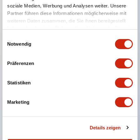
soziale Medien, Werbung und Analysen weiter. Unsere
Partner führen diese Informationen möglicherweise mit
Hauptmerkmale
weiteren Daten zusammen, die Sie ihnen bereitgestellt
haben oder die sie im Rahmen Ihrer Nutzung der Dienste
Zwei Bedienungsarten: Daumenrad- und 2-Tasten-
gesammelt haben.
Einwilligungsauswahl
Typ
Notwendig
Mechanische Lebensdauer von über 50.000
Schritten, elektrische Lebensdauer von über
Präferenzen
50.000 Schritten für lange Haltbarkeit
Reichhaltige Auswahl an Schaltelementen
Statistiken
Ausgabecodes in Binär, BCD-Dezimal und BCD-
Komplement-Dezimal
Marketing
Gehäusefarben: Schwarz und Beige
Einfaches Verbinden der Einheiten und Einbau in
das Bedienfeld per Klick
Details zeigen