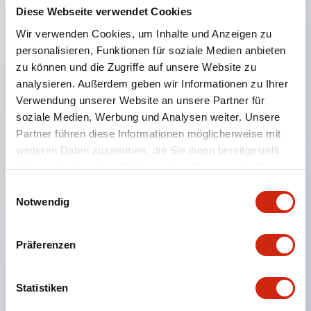
Diese Webseite verwendet Cookies
Wir verwenden Cookies, um Inhalte und Anzeigen zu
Hauptmerkmale
personalisieren, Funktionen für soziale Medien anbieten
zu können und die Zugriffe auf unsere Website zu
Durch die Verwendung von Glas-Epoxid-
analysieren. Außerdem geben wir Informationen zu Ihrer
Leiterplatten wird eine lange Lebensdauer erreicht
Verwendung unserer Website an unsere Partner für
Staubdichtes Design mit verbesserter
soziale Medien, Werbung und Analysen weiter. Unsere
Umweltbeständigkeit und Kontaktzuverlässigkeit
Partner führen diese Informationen möglicherweise mit
weiteren Daten zusammen, die Sie ihnen bereitgestellt
für hohe Zuverlässigkeit
haben oder die sie im Rahmen Ihrer Nutzung der Dienste
Drei Bedienungsarten in derselben Größe als Serie
gesammelt haben.
Einwilligungsauswahl
Große und gut sichtbare Anzeigezeichen von
Notwendig
5H×2,8W mm
Einfaches Verbinden der Einheiten und Einbau in
Präferenzen
das Bedienfeld per One-Touch
Frontmontage mit Snap-On-Typ zur Befestigung
Statistiken
am Bedienfeld