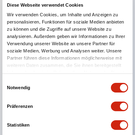
Diese Webseite verwendet Cookies
Wir verwenden Cookies, um Inhalte und Anzeigen zu
Hauptmerkmale
personalisieren, Funktionen für soziale Medien anbieten
zu können und die Zugriffe auf unsere Website zu
Durch die Verwendung von Glas-Epoxid-
analysieren. Außerdem geben wir Informationen zu Ihrer
Leiterplatten wird eine lange Lebensdauer erreicht
Verwendung unserer Website an unsere Partner für
Staubdichtes Design mit verbesserter
soziale Medien, Werbung und Analysen weiter. Unsere
Umweltbeständigkeit und Kontaktzuverlässigkeit
Partner führen diese Informationen möglicherweise mit
weiteren Daten zusammen, die Sie ihnen bereitgestellt
für hohe Zuverlässigkeit
haben oder die sie im Rahmen Ihrer Nutzung der Dienste
Drei Bedienungsarten in derselben Größe als Serie
gesammelt haben.
Einwilligungsauswahl
Große und gut sichtbare Anzeigezeichen von
Notwendig
5H×2,8W mm
Einfaches Verbinden der Einheiten und Einbau in
Präferenzen
das Bedienfeld per One-Touch
Frontmontage mit Snap-On-Typ zur Befestigung
Statistiken
am Bedienfeld