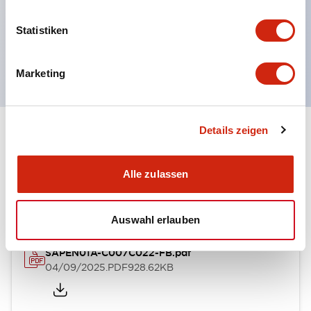
Die Montage der Box erfolgt in vier Varianten:
Statistiken
Direktmontage / Rückseitige Montage /
Hakenmontage / Aluminiumrahmenmontage
Marketing
Details zeigen
Dokumente und Dateien
Alle zulassen
Kataloge & Broschüren
Bedienungsanleitung
CAD-Dateie
Auswahl erlauben
SAPEN01A-C007C022-FB.pdf
04/09/2025
.PDF
928.62KB