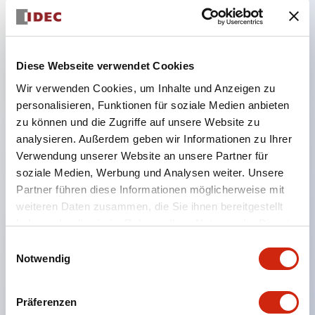
Hauptmerkmale
Diese Webseite verwendet Cookies
Der Typ mit Löchern ermöglicht die Montage einer
Wir verwenden Cookies, um Inhalte und Anzeigen zu
ø22-Steuereinheit
personalisieren, Funktionen für soziale Medien anbieten
Es ist auch ein Typ ohne Löcher erhältlich, bei dem
zu können und die Zugriffe auf unsere Website zu
Größe und Anordnung der Löcher frei bearbeitet
analysieren. Außerdem geben wir Informationen zu Ihrer
Verwendung unserer Website an unsere Partner für
werden können
soziale Medien, Werbung und Analysen weiter. Unsere
Der Typ ohne Löcher kann mit einer Klemmenleiste
Partner führen diese Informationen möglicherweise mit
im Inneren ausgestattet und als Verteilerbox
weiteren Daten zusammen, die Sie ihnen bereitgestellt
verwendet werden
haben oder die sie im Rahmen Ihrer Nutzung der Dienste
gesammelt haben.
Es sind auch gelbe Abdeckungen für den Not-Aus
Einwilligungsauswahl
Notwendig
und Kontaktabdeckungsboxen erhältlich, die den
Anschlussbereich der an der Platte montierten
Präferenzen
Steuereinheit auf IP65 abdichten (nur 76 mm Typ)