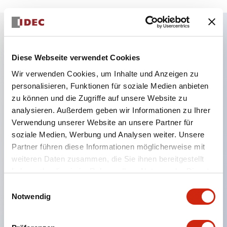
Hauptmerkmale
Diese Webseite verwendet Cookies
Wir verwenden Cookies, um Inhalte und Anzeigen zu
Der Typ mit Löchern ermöglicht die Montage einer
personalisieren, Funktionen für soziale Medien anbieten
ø22-Steuereinheit
zu können und die Zugriffe auf unsere Website zu
Es ist auch ein Typ ohne Löcher erhältlich, bei dem
analysieren. Außerdem geben wir Informationen zu Ihrer
Größe und Anordnung der Löcher frei bearbeitet
Verwendung unserer Website an unsere Partner für
soziale Medien, Werbung und Analysen weiter. Unsere
werden können
Partner führen diese Informationen möglicherweise mit
Der Typ ohne Löcher kann mit einer Klemmenleiste
weiteren Daten zusammen, die Sie ihnen bereitgestellt
im Inneren ausgestattet und als Verteilerbox
haben oder die sie im Rahmen Ihrer Nutzung der Dienste
verwendet werden
gesammelt haben.
Einwilligungsauswahl
Es sind auch gelbe Abdeckungen für den Not-Aus
Notwendig
und Kontaktabdeckungsboxen erhältlich, die den
Anschlussbereich der an der Platte montierten