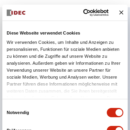
Hauptmerkmale
Diese Webseite verwendet Cookies
Wir verwenden Cookies, um Inhalte und Anzeigen zu
Der Typ mit Löchern ermöglicht die Montage einer
personalisieren, Funktionen für soziale Medien anbieten
ø22-Steuereinheit
zu können und die Zugriffe auf unsere Website zu
Es ist auch ein Typ ohne Löcher erhältlich, bei dem
analysieren. Außerdem geben wir Informationen zu Ihrer
Größe und Anordnung der Löcher frei bearbeitet
Verwendung unserer Website an unsere Partner für
soziale Medien, Werbung und Analysen weiter. Unsere
werden können
Partner führen diese Informationen möglicherweise mit
Der Typ ohne Löcher kann mit einer Klemmenleiste
weiteren Daten zusammen, die Sie ihnen bereitgestellt
im Inneren ausgestattet und als Verteilerbox
haben oder die sie im Rahmen Ihrer Nutzung der Dienste
verwendet werden
gesammelt haben.
Einwilligungsauswahl
Es sind auch gelbe Abdeckungen für den Not-Aus
Notwendig
und Kontaktabdeckungsboxen erhältlich, die den
Anschlussbereich der an der Platte montierten