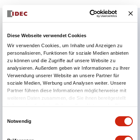
Hauptmerkmale
Diese Webseite verwendet Cookies
Wir verwenden Cookies, um Inhalte und Anzeigen zu
Der Typ mit Löchern ermöglicht die Montage einer
personalisieren, Funktionen für soziale Medien anbieten
ø22-Steuereinheit
zu können und die Zugriffe auf unsere Website zu
Es ist auch ein Typ ohne Löcher erhältlich, bei dem
analysieren. Außerdem geben wir Informationen zu Ihrer
Größe und Anordnung der Löcher frei bearbeitet
Verwendung unserer Website an unsere Partner für
soziale Medien, Werbung und Analysen weiter. Unsere
werden können
Partner führen diese Informationen möglicherweise mit
Der Typ ohne Löcher kann mit einer Klemmenleiste
weiteren Daten zusammen, die Sie ihnen bereitgestellt
im Inneren ausgestattet und als Verteilerbox
haben oder die sie im Rahmen Ihrer Nutzung der Dienste
verwendet werden
gesammelt haben.
Einwilligungsauswahl
Es sind auch gelbe Abdeckungen für den Not-Aus
Notwendig
und Kontaktabdeckungsboxen erhältlich, die den
Anschlussbereich der an der Platte montierten