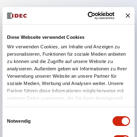
Hauptmerkmale
Die Niederspannungsversion (6–24 V Typ) der
Diese Webseite verwendet Cookies
Beleuchtungseinheit wird ab Januar 2026
Wir verwenden Cookies, um Inhalte und Anzeigen zu
schrittweise auf Produkte aus dem neuen
personalisieren, Funktionen für soziale Medien anbieten
Katalogmodell umgestellt.
zu können und die Zugriffe auf unsere Website zu
Ausgestattet mit HW-U-Kontaktblöcken, die eine
analysieren. Außerdem geben wir Informationen zu Ihrer
Verwendung unserer Website an unsere Partner für
Finger-Schutzstruktur, Schraubklemmen und
soziale Medien, Werbung und Analysen weiter. Unsere
Schutzart IP20 bieten.
Partner führen diese Informationen möglicherweise mit
LED-Lampen für Hochspannungstypen sind jetzt
weiteren Daten zusammen, die Sie ihnen bereitgestellt
verfügbar, und die Nennbetriebsspannung des
haben oder die sie im Rahmen Ihrer Nutzung der Dienste
gesammelt haben.
Direkttyps kann bis zu 240 V betragen.
Einwilligungsauswahl
Notwendig
LED-Lampe (LSRD-Lampe), die mit nur einer
Lampe sechs Farben darstellen kann. Bisher waren