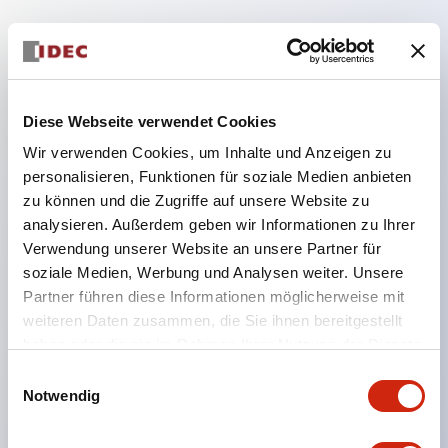
Hauptmerkmale
Die Niederspannungsversion (6–24 V Typ) der
Diese Webseite verwendet Cookies
Beleuchtungseinheit wird ab Januar 2026
Wir verwenden Cookies, um Inhalte und Anzeigen zu
schrittweise auf Produkte aus dem neuen
personalisieren, Funktionen für soziale Medien anbieten
Katalogmodell umgestellt.
zu können und die Zugriffe auf unsere Website zu
Ausgestattet mit HW-U-Kontaktblöcken, die eine
analysieren. Außerdem geben wir Informationen zu Ihrer
Verwendung unserer Website an unsere Partner für
Finger-Schutzstruktur, Schraubklemmen und
soziale Medien, Werbung und Analysen weiter. Unsere
Schutzart IP20 bieten.
Partner führen diese Informationen möglicherweise mit
LED-Lampen für Hochspannungstypen sind jetzt
weiteren Daten zusammen, die Sie ihnen bereitgestellt
verfügbar, und die Nennbetriebsspannung des
haben oder die sie im Rahmen Ihrer Nutzung der Dienste
gesammelt haben.
Direkttyps kann bis zu 240 V betragen.
Einwilligungsauswahl
Notwendig
LED-Lampe (LSRD-Lampe), die mit nur einer
Lampe sechs Farben darstellen kann. Bisher waren