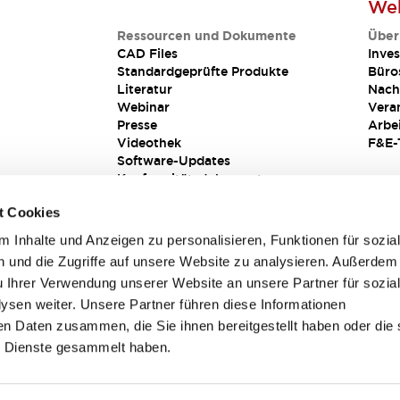
Web
Ressourcen und Dokumente
Über
CAD Files
Inves
Standardgeprüfte Produkte
Büro
Literatur
Nach
Webinar
Vera
Presse
Arbe
Videothek
F&E-
Software-Updates
Konformitätsdokumente
Schwachstellenberichte
t Cookies
Sicherheitslösung
 Inhalte und Anzeigen zu personalisieren, Funktionen für sozia
 und die Zugriffe auf unsere Website zu analysieren. Außerdem
u Ihrer Verwendung unserer Website an unsere Partner für sozia
sen weiter. Unsere Partner führen diese Informationen
en Daten zusammen, die Sie ihnen bereitgestellt haben oder die 
 Dienste gesammelt haben.
sbedingungen