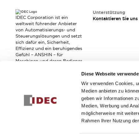
Veranstaltungen / Seminare
Unterstützung
Unterstützung
IDEC Corporation ist ein
Kontaktieren Sie uns
Kontaktieren Sie uns
weltweit führender Anbieter
So finden Sie uns
von Automatisierungs- und
Online Händler
Steuerungslösungen und setzt
sich dafür ein, Sicherheit,
Effizienz und ein beruhigendes
Gefühl – ANSHIN – für
Maschinen und deren Bediener
zu verbessern.
Diese Webseite verwende
Wir verwenden Cookies, um
Abonnieren Sie unseren Newsletter!
Medien anbieten zu können
geben wir Informationen z
Registrieren
Medien, Werbung und Analy
möglicherweise mit weiter
Rahmen Ihrer Nutzung der
© 2026 IDEC Corporation
Datenschutzrichtlinie
Geschäft