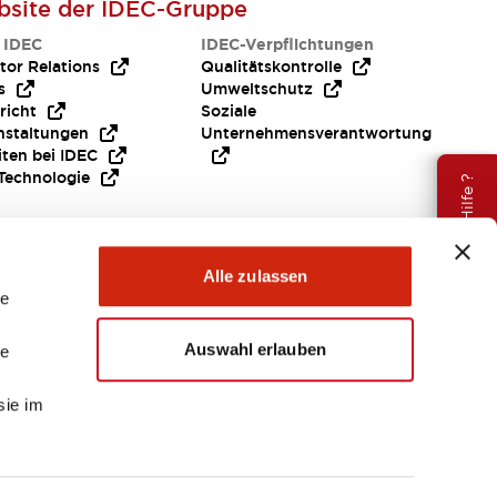
site der IDEC-Gruppe
 IDEC
IDEC-Verpflichtungen
tor Relations
Qualitätskontrolle
s
Umweltschutz
richt
Soziale
nstaltungen
Unternehmensverantwortung
iten bei IDEC
Technologie
Brauche Hilfe ?
Alle zulassen
le
Auswahl erlauben
le
sie im
EMEA