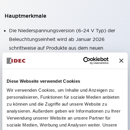
Hauptmerkmale
Die Niederspannungsversion (6–24 V Typ) der
Beleuchtungseinheit wird ab Januar 2026
schrittweise auf Produkte aus dem neuen
Katalogmodell umgestellt.
Ausgestattet mit HW-U-Kontaktblöcken, die eine
Finger-Schutzstruktur, Schraubklemmen und
Diese Webseite verwendet Cookies
Schutzart IP20 bieten.
Wir verwenden Cookies, um Inhalte und Anzeigen zu
LED-Lampen für Hochspannungstypen sind jetzt
personalisieren, Funktionen für soziale Medien anbieten
verfügbar, und die Nennbetriebsspannung des
zu können und die Zugriffe auf unsere Website zu
Direkttyps kann bis zu 240 V betragen.
analysieren. Außerdem geben wir Informationen zu Ihrer
LED-Lampe (LSRD-Lampe), die mit nur einer
Verwendung unserer Website an unsere Partner für
soziale Medien, Werbung und Analysen weiter. Unsere
Lampe sechs Farben darstellen kann. Bisher waren