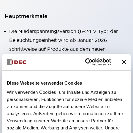
Hauptmerkmale
Die Niederspannungsversion (6–24 V Typ) der
Beleuchtungseinheit wird ab Januar 2026
schrittweise auf Produkte aus dem neuen
Katalogmodell umgestellt.
Ausgestattet mit HW-U-Kontaktblöcken, die eine
Finger-Schutzstruktur, Schraubklemmen und
Diese Webseite verwendet Cookies
Schutzart IP20 bieten.
Wir verwenden Cookies, um Inhalte und Anzeigen zu
LED-Lampen für Hochspannungstypen sind jetzt
personalisieren, Funktionen für soziale Medien anbieten
verfügbar, und die Nennbetriebsspannung des
zu können und die Zugriffe auf unsere Website zu
Direkttyps kann bis zu 240 V betragen.
analysieren. Außerdem geben wir Informationen zu Ihrer
LED-Lampe (LSRD-Lampe), die mit nur einer
Verwendung unserer Website an unsere Partner für
soziale Medien, Werbung und Analysen weiter. Unsere
Lampe sechs Farben darstellen kann. Bisher waren