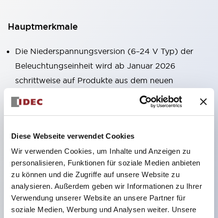
Hauptmerkmale
Die Niederspannungsversion (6–24 V Typ) der
Beleuchtungseinheit wird ab Januar 2026
schrittweise auf Produkte aus dem neuen
Katalogmodell umgestellt.
Ausgestattet mit HW-U-Kontaktblöcken, die eine
Finger-Schutzstruktur, Schraubklemmen und
Diese Webseite verwendet Cookies
Schutzart IP20 bieten.
Wir verwenden Cookies, um Inhalte und Anzeigen zu
LED-Lampen für Hochspannungstypen sind jetzt
personalisieren, Funktionen für soziale Medien anbieten
verfügbar, und die Nennbetriebsspannung des
zu können und die Zugriffe auf unsere Website zu
Direkttyps kann bis zu 240 V betragen.
analysieren. Außerdem geben wir Informationen zu Ihrer
LED-Lampe (LSRD-Lampe), die mit nur einer
Verwendung unserer Website an unsere Partner für
soziale Medien, Werbung und Analysen weiter. Unsere
Lampe sechs Farben darstellen kann. Bisher waren