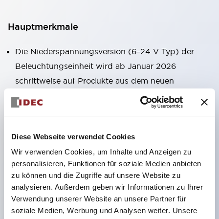
Hauptmerkmale
Die Niederspannungsversion (6–24 V Typ) der
Beleuchtungseinheit wird ab Januar 2026
schrittweise auf Produkte aus dem neuen
Katalogmodell umgestellt.
Ausgestattet mit HW-U-Kontaktblöcken, die eine
Finger-Schutzstruktur, Schraubklemmen und
Diese Webseite verwendet Cookies
Schutzart IP20 bieten.
Wir verwenden Cookies, um Inhalte und Anzeigen zu
LED-Lampen für Hochspannungstypen sind jetzt
personalisieren, Funktionen für soziale Medien anbieten
verfügbar, und die Nennbetriebsspannung des
zu können und die Zugriffe auf unsere Website zu
Direkttyps kann bis zu 240 V betragen.
analysieren. Außerdem geben wir Informationen zu Ihrer
LED-Lampe (LSRD-Lampe), die mit nur einer
Verwendung unserer Website an unsere Partner für
soziale Medien, Werbung und Analysen weiter. Unsere
Lampe sechs Farben darstellen kann. Bisher waren