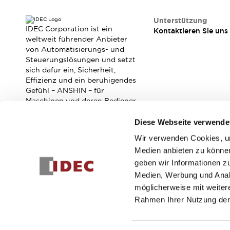
Veranstaltungen / Seminare
Unterstützung
Unterstützung
IDEC Corporation ist ein
Kontaktieren Sie uns
Kontaktieren Sie uns
weltweit führender Anbieter
So finden Sie uns
von Automatisierungs- und
Online Händler
Steuerungslösungen und setzt
sich dafür ein, Sicherheit,
Effizienz und ein beruhigendes
Gefühl – ANSHIN – für
Maschinen und deren Bediener
zu verbessern.
Diese Webseite verwende
Wir verwenden Cookies, um
Abonnieren Sie unseren Newsletter!
Medien anbieten zu können
geben wir Informationen z
Registrieren
Medien, Werbung und Analy
möglicherweise mit weiter
Rahmen Ihrer Nutzung der
© 2026 IDEC Corporation
Datenschutzrichtlinie
Geschäft