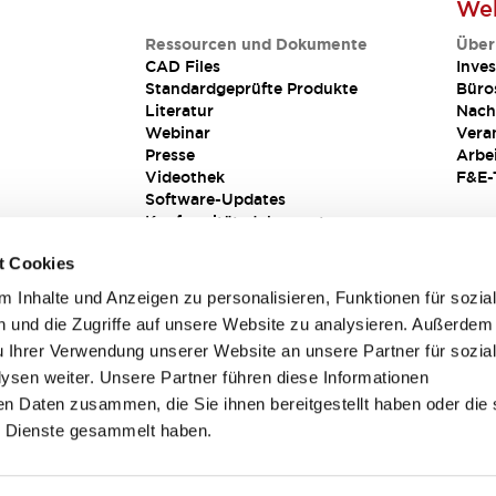
Web
Ressourcen und Dokumente
Über
CAD Files
Inves
Standardgeprüfte Produkte
Büro
Literatur
Nach
Webinar
Vera
Presse
Arbe
Videothek
F&E-
Software-Updates
Konformitätsdokumente
Schwachstellenberichte
t Cookies
Sicherheitslösung
 Inhalte und Anzeigen zu personalisieren, Funktionen für sozia
 und die Zugriffe auf unsere Website zu analysieren. Außerdem
u Ihrer Verwendung unserer Website an unsere Partner für sozia
sen weiter. Unsere Partner führen diese Informationen
en Daten zusammen, die Sie ihnen bereitgestellt haben oder die 
 Dienste gesammelt haben.
sbedingungen