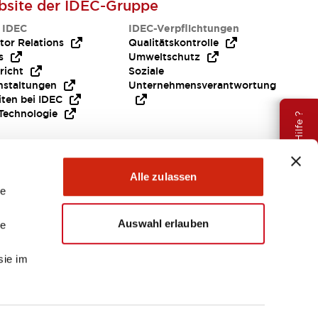
site der IDEC-Gruppe
 IDEC
IDEC-Verpflichtungen
tor Relations
Qualitätskontrolle
s
Umweltschutz
richt
Soziale
nstaltungen
Unternehmensverantwortung
iten bei IDEC
Technologie
Brauche Hilfe ?
Alle zulassen
le
Auswahl erlauben
le
sie im
EMEA