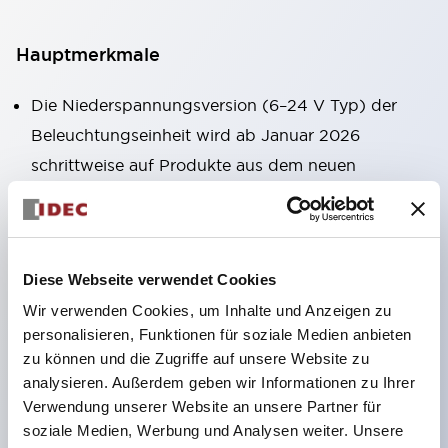
Hauptmerkmale
Die Niederspannungsversion (6–24 V Typ) der
Beleuchtungseinheit wird ab Januar 2026
schrittweise auf Produkte aus dem neuen
Katalogmodell umgestellt.
Ausgestattet mit HW-U-Kontaktblöcken, die eine
Finger-Schutzstruktur, Schraubklemmen und
Diese Webseite verwendet Cookies
Schutzart IP20 bieten.
Wir verwenden Cookies, um Inhalte und Anzeigen zu
LED-Lampen für Hochspannungstypen sind jetzt
personalisieren, Funktionen für soziale Medien anbieten
verfügbar, und die Nennbetriebsspannung des
zu können und die Zugriffe auf unsere Website zu
Direkttyps kann bis zu 240 V betragen.
analysieren. Außerdem geben wir Informationen zu Ihrer
LED-Lampe (LSRD-Lampe), die mit nur einer
Verwendung unserer Website an unsere Partner für
soziale Medien, Werbung und Analysen weiter. Unsere
Lampe sechs Farben darstellen kann. Bisher waren