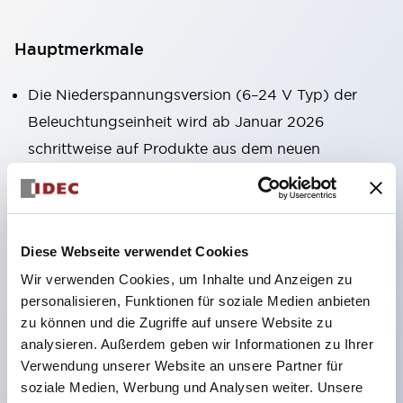
Hauptmerkmale
Die Niederspannungsversion (6–24 V Typ) der
Beleuchtungseinheit wird ab Januar 2026
schrittweise auf Produkte aus dem neuen
Katalogmodell umgestellt.
Ausgestattet mit HW-U-Kontaktblöcken, die eine
Finger-Schutzstruktur, Schraubklemmen und
Diese Webseite verwendet Cookies
Schutzart IP20 bieten.
Wir verwenden Cookies, um Inhalte und Anzeigen zu
LED-Lampen für Hochspannungstypen sind jetzt
personalisieren, Funktionen für soziale Medien anbieten
verfügbar, und die Nennbetriebsspannung des
zu können und die Zugriffe auf unsere Website zu
Direkttyps kann bis zu 240 V betragen.
analysieren. Außerdem geben wir Informationen zu Ihrer
LED-Lampe (LSRD-Lampe), die mit nur einer
Verwendung unserer Website an unsere Partner für
soziale Medien, Werbung und Analysen weiter. Unsere
Lampe sechs Farben darstellen kann. Bisher waren