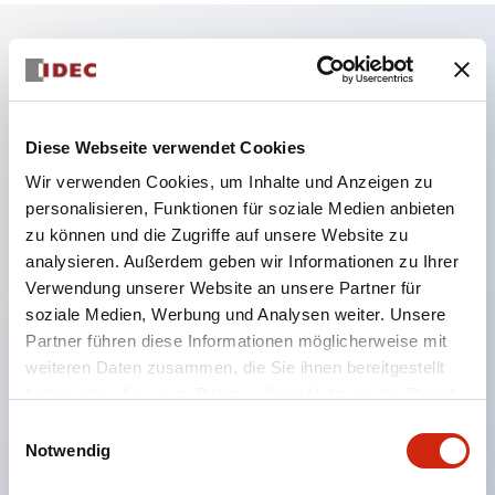
Hauptmerkmale
Die Niederspannungsversion (6–24 V Typ) der
Diese Webseite verwendet Cookies
Beleuchtungseinheit wird ab Januar 2026
Wir verwenden Cookies, um Inhalte und Anzeigen zu
schrittweise auf Produkte aus dem neuen
personalisieren, Funktionen für soziale Medien anbieten
zu können und die Zugriffe auf unsere Website zu
Katalogmodell umgestellt.
analysieren. Außerdem geben wir Informationen zu Ihrer
Ausgestattet mit HW-U-Kontaktblöcken, die eine
Verwendung unserer Website an unsere Partner für
Finger-Schutzstruktur, Schraubklemmen und
soziale Medien, Werbung und Analysen weiter. Unsere
Schutzart IP20 bieten.
Partner führen diese Informationen möglicherweise mit
weiteren Daten zusammen, die Sie ihnen bereitgestellt
LED-Lampen für Hochspannungstypen sind jetzt
haben oder die sie im Rahmen Ihrer Nutzung der Dienste
verfügbar, und die Nennbetriebsspannung des
gesammelt haben.
Einwilligungsauswahl
Direkttyps kann bis zu 240 V betragen.
Notwendig
LED-Lampe (LSRD-Lampe), die mit nur einer