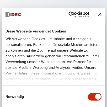
Hauptmerkmale
Die Niederspannungsversion (6–24 V Typ) der
Diese Webseite verwendet Cookies
Beleuchtungseinheit wird ab Januar 2026
Wir verwenden Cookies, um Inhalte und Anzeigen zu
schrittweise auf Produkte aus dem neuen
personalisieren, Funktionen für soziale Medien anbieten
Katalogmodell umgestellt.
zu können und die Zugriffe auf unsere Website zu
analysieren. Außerdem geben wir Informationen zu Ihrer
Ausgestattet mit HW-U-Kontaktblöcken, die eine
Verwendung unserer Website an unsere Partner für
Finger-Schutzstruktur, Schraubklemmen und
soziale Medien, Werbung und Analysen weiter. Unsere
Schutzart IP20 bieten.
Partner führen diese Informationen möglicherweise mit
LED-Lampen für Hochspannungstypen sind jetzt
weiteren Daten zusammen, die Sie ihnen bereitgestellt
haben oder die sie im Rahmen Ihrer Nutzung der Dienste
verfügbar, und die Nennbetriebsspannung des
gesammelt haben.
Einwilligungsauswahl
Direkttyps kann bis zu 240 V betragen.
Notwendig
LED-Lampe (LSRD-Lampe), die mit nur einer