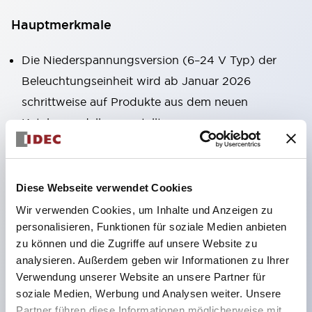
Hauptmerkmale
Die Niederspannungsversion (6–24 V Typ) der
Beleuchtungseinheit wird ab Januar 2026
schrittweise auf Produkte aus dem neuen
Katalogmodell umgestellt.
Ausgestattet mit HW-U-Kontaktblöcken, die eine
Finger-Schutzstruktur, Schraubklemmen und
Schutzart IP20 bieten.
Diese Webseite verwendet Cookies
LED-Lampen für Hochspannungstypen sind jetzt
Wir verwenden Cookies, um Inhalte und Anzeigen zu
verfügbar, und die Nennbetriebsspannung des
personalisieren, Funktionen für soziale Medien anbieten
zu können und die Zugriffe auf unsere Website zu
Direkttyps kann bis zu 240 V betragen.
analysieren. Außerdem geben wir Informationen zu Ihrer
LED-Lampe (LSRD-Lampe), die mit nur einer
Verwendung unserer Website an unsere Partner für
Lampe sechs Farben darstellen kann. Bisher waren
soziale Medien, Werbung und Analysen weiter. Unsere
die LED-Lampen farblich getrennt, jetzt können
Partner führen diese Informationen möglicherweise mit