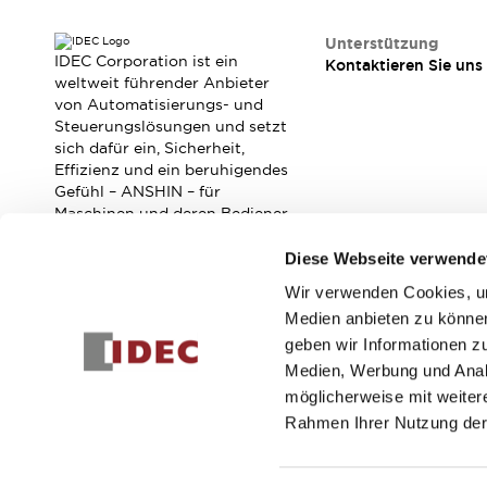
Veranstaltungen / Seminare
Unterstützung
Unterstützung
IDEC Corporation ist ein
Kontaktieren Sie uns
Kontaktieren Sie uns
weltweit führender Anbieter
So finden Sie uns
von Automatisierungs- und
Online Händler
Steuerungslösungen und setzt
sich dafür ein, Sicherheit,
Effizienz und ein beruhigendes
Gefühl – ANSHIN – für
Maschinen und deren Bediener
zu verbessern.
Diese Webseite verwende
Wir verwenden Cookies, um
Abonnieren Sie unseren Newsletter!
Medien anbieten zu können
geben wir Informationen z
Registrieren
Medien, Werbung und Analy
möglicherweise mit weiter
Rahmen Ihrer Nutzung der
© 2026 IDEC Corporation
Datenschutzrichtlinie
Geschäft