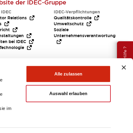
site der IDEC-Gruppe
 IDEC
IDEC-Verpflichtungen
tor Relations
Qualitätskontrolle
s
Umweltschutz
richt
Soziale
nstaltungen
Unternehmensverantwortung
iten bei IDEC
Technologie
Brauche Hilfe ?
Alle zulassen
le
Auswahl erlauben
le
sie im
EMEA