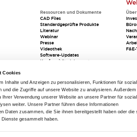
Web
Ressourcen und Dokumente
Über
CAD Files
Inves
Standardgeprüfte Produkte
Büro
Literatur
Nach
Webinar
Vera
Presse
Arbe
Videothek
F&E-
Software-Updates
Konformitätsdokumente
Schwachstellenberichte
t Cookies
Sicherheitslösung
 Inhalte und Anzeigen zu personalisieren, Funktionen für sozia
 und die Zugriffe auf unsere Website zu analysieren. Außerdem
u Ihrer Verwendung unserer Website an unsere Partner für sozia
sen weiter. Unsere Partner führen diese Informationen
en Daten zusammen, die Sie ihnen bereitgestellt haben oder die 
 Dienste gesammelt haben.
sbedingungen