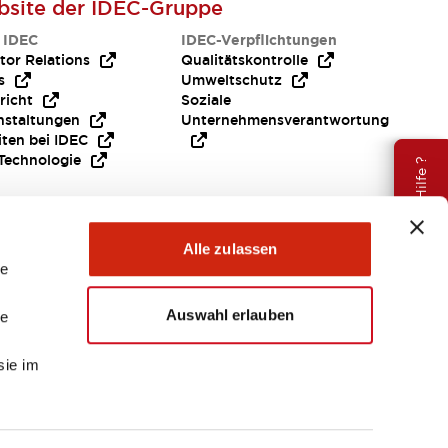
site der IDEC-Gruppe
 IDEC
IDEC-Verpflichtungen
tor Relations
Qualitätskontrolle
s
Umweltschutz
richt
Soziale
nstaltungen
Unternehmensverantwortung
iten bei IDEC
Technologie
Brauche Hilfe ?
Alle zulassen
le
Auswahl erlauben
le
sie im
EMEA