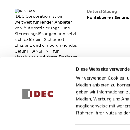
Veranstaltungen / Seminare
Unterstützung
Unterstützung
IDEC Corporation ist ein
Kontaktieren Sie uns
Kontaktieren Sie uns
weltweit führender Anbieter
So finden Sie uns
von Automatisierungs- und
Online Händler
Steuerungslösungen und setzt
sich dafür ein, Sicherheit,
Effizienz und ein beruhigendes
Gefühl – ANSHIN – für
Maschinen und deren Bediener
zu verbessern.
Diese Webseite verwende
Wir verwenden Cookies, um
Abonnieren Sie unseren Newsletter!
Medien anbieten zu können
geben wir Informationen z
Registrieren
Medien, Werbung und Analy
möglicherweise mit weiter
Rahmen Ihrer Nutzung der
© 2026 IDEC Corporation
Datenschutzrichtlinie
Geschäft