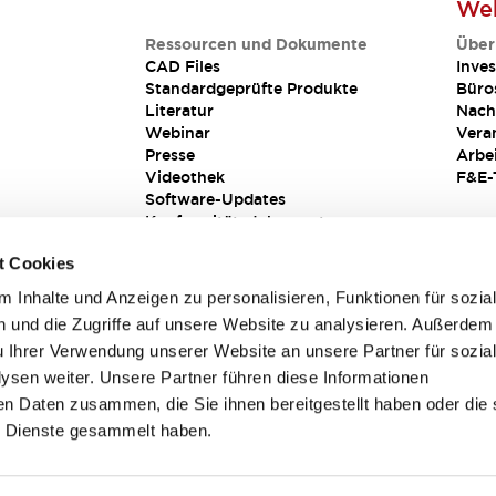
Web
Ressourcen und Dokumente
Über
CAD Files
Inves
Standardgeprüfte Produkte
Büro
Literatur
Nach
Webinar
Vera
Presse
Arbe
Videothek
F&E-
Software-Updates
Konformitätsdokumente
Schwachstellenberichte
t Cookies
Sicherheitslösung
 Inhalte und Anzeigen zu personalisieren, Funktionen für sozia
 und die Zugriffe auf unsere Website zu analysieren. Außerdem
u Ihrer Verwendung unserer Website an unsere Partner für sozia
sen weiter. Unsere Partner führen diese Informationen
en Daten zusammen, die Sie ihnen bereitgestellt haben oder die 
 Dienste gesammelt haben.
sbedingungen