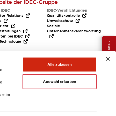
site der IDEC-Gruppe
 IDEC
IDEC-Verpflichtungen
tor Relations
Qualitätskontrolle
s
Umweltschutz
richt
Soziale
nstaltungen
Unternehmensverantwortung
iten bei IDEC
Technologie
Brauche Hilfe ?
Alle zulassen
le
Auswahl erlauben
le
sie im
EMEA