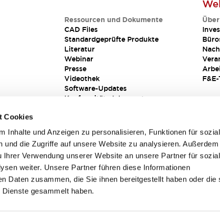
Web
Ressourcen und Dokumente
Über
CAD Files
Inves
Standardgeprüfte Produkte
Büro
Literatur
Nach
Webinar
Vera
Presse
Arbe
Videothek
F&E-
Software-Updates
Konformitätsdokumente
Schwachstellenberichte
t Cookies
Sicherheitslösung
 Inhalte und Anzeigen zu personalisieren, Funktionen für sozia
 und die Zugriffe auf unsere Website zu analysieren. Außerdem
u Ihrer Verwendung unserer Website an unsere Partner für sozia
sen weiter. Unsere Partner führen diese Informationen
en Daten zusammen, die Sie ihnen bereitgestellt haben oder die 
 Dienste gesammelt haben.
sbedingungen