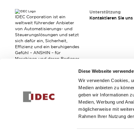
Veranstaltungen / Seminare
Unterstützung
Unterstützung
IDEC Corporation ist ein
Kontaktieren Sie uns
Kontaktieren Sie uns
weltweit führender Anbieter
So finden Sie uns
von Automatisierungs- und
Online Händler
Steuerungslösungen und setzt
sich dafür ein, Sicherheit,
Effizienz und ein beruhigendes
Gefühl – ANSHIN – für
Maschinen und deren Bediener
zu verbessern.
Diese Webseite verwende
Wir verwenden Cookies, um
Abonnieren Sie unseren Newsletter!
Medien anbieten zu können
geben wir Informationen z
Registrieren
Medien, Werbung und Analy
möglicherweise mit weiter
Rahmen Ihrer Nutzung der
© 2026 IDEC Corporation
Datenschutzrichtlinie
Geschäft