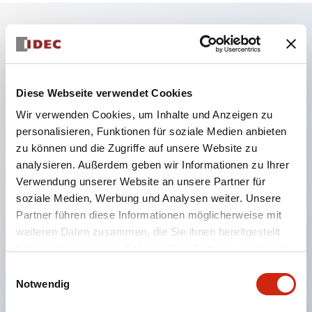
Hauptmerkmale
Die Niederspannungsversion (6–24 V Typ) der
Diese Webseite verwendet Cookies
Beleuchtungseinheit wird ab Januar 2026
Wir verwenden Cookies, um Inhalte und Anzeigen zu
schrittweise auf Produkte aus dem neuen
personalisieren, Funktionen für soziale Medien anbieten
zu können und die Zugriffe auf unsere Website zu
Katalogmodell umgestellt.
analysieren. Außerdem geben wir Informationen zu Ihrer
Ausgestattet mit HW-U-Kontaktblöcken, die eine
Verwendung unserer Website an unsere Partner für
Finger-Schutzstruktur, Schraubklemmen und
soziale Medien, Werbung und Analysen weiter. Unsere
Schutzart IP20 bieten.
Partner führen diese Informationen möglicherweise mit
weiteren Daten zusammen, die Sie ihnen bereitgestellt
LED-Lampen für Hochspannungstypen sind jetzt
haben oder die sie im Rahmen Ihrer Nutzung der Dienste
verfügbar, und die Nennbetriebsspannung des
gesammelt haben.
Einwilligungsauswahl
Direkttyps kann bis zu 240 V betragen.
Notwendig
LED-Lampe (LSRD-Lampe), die mit nur einer